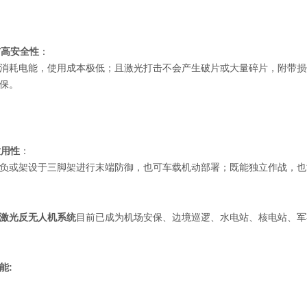
与高安全性
：
消耗电能，使用成本极低；且激光打击不会产生破片或大量碎片，附带损
保。
用性
：
负或架设于三脚架进行末端防御，也可车载机动部署；既能独立作战，也
激光反无人机系统
目前已成为机场安保、边境巡逻、水电站、核电站、军
能: