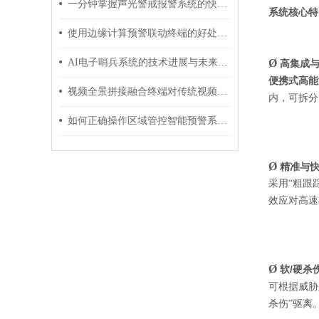
一分钟掌握声光警戒报警系统的快速安装方法
系统核心特
使用边缘计算预警联动终端的好处有哪些
AI电子哨兵系统的技术进展与未来发展趋势
Ø
高集成与
便携式高能
视频全景拼接融合终端对传统视频制作的影响和改变
内，可拆分
如何正确操作区域管控智能预警系统进行预警和应急响应？
Ø
精准与
采用“粗跟
效应对高速
Ø
软/硬杀
可根据威胁
杀伤”驱离