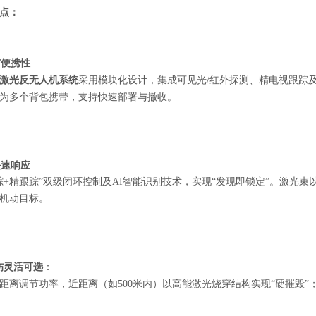
点：
便携性
激光反无人机系统
采用模块化设计，集成可见光/红外探测、精电视跟踪
为多个背包携带，支持快速部署与撤收。
快速响应
踪+精跟踪”双级闭环控制及AI智能识别技术，实现“发现即锁定”。激光
机动目标。
伤灵活可选
：
距离调节功率，近距离（如500米内）以高能激光烧穿结构实现“硬摧毁
。