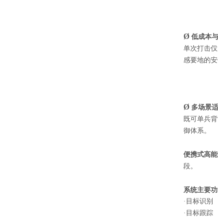
Ø
低成本
单次打击仅
感要地的安
Ø
多场景适
既可单兵背
御体系。
便携式高能
段。
系统主要功
·目标识别
·目标跟踪