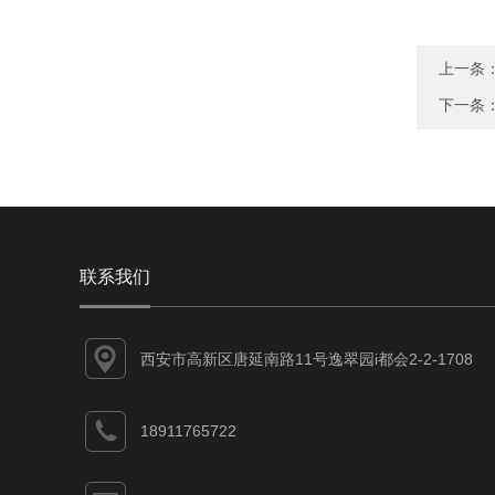
上一条
下一条
联系我们
西安市高新区唐延南路11号逸翠园i都会2-2-1708
18911765722