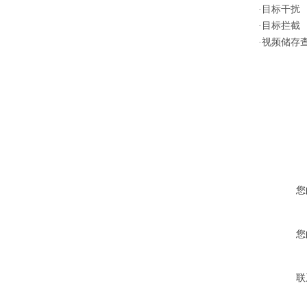
·目标干扰
·目标拦截
·视频储存
您
您
联