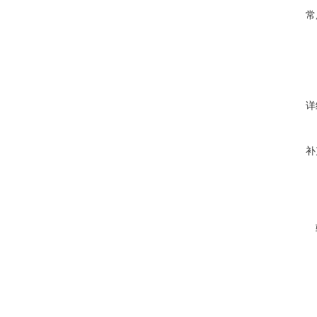
常
详
补