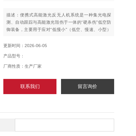
描述：便携式高能激光反无人机系统是一种集光电探
测、自动跟踪与高能激光毁伤于一体的“硬杀伤"低空防
御装备，主要用于应对“低慢小"（低空、慢速、小型）
无人机带来的安全威胁。它通过发射高能量密度的激光
束，瞬间照射并烧蚀无人机的外壳、电机、电池或飞控
更新时间：2026-06-05
系统等关键部位，从而实现快速拦截或摧毁。
产品型号：
厂商性质：生产厂家
联系我们
留言询价