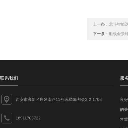
上一条：
北斗智能
下一条：
船载全景
联系我们
服
西安市高新区唐延南路11号逸翠园i都会2-2-1708
良好
的关
18911765722
常重