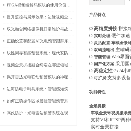
FPGA视频编解码模块的使用价值有哪些？
产品特
点
提升监控与展示效果：边缘视频全景拼接终端的应用
Ø
高精度拼接
:拼接
双光融合网络摄像机日常维护与故障排查：延长设备寿命
Ø
:硬件加速
实时处理
正确设置和配置AI光电预警跟踪系统的方法
Ø
:
灵活配置
车载全景
Ø
:主辅
双码流输出
线性周界智能预警系统：现代安防的前沿防线
Ø
:Web界
智能管理
Ø
:
采用国
国产化方案
视频全景拼接融合终端在哪些领域有应用前景？
Ø
高稳定性
:
7x24
揭开雷达光电联动预警模块的神秘面纱
Ø
:支持多设
可扩展
边海防电子哨兵系统：智能感知筑牢安全屏障
功能特性
如何正确操作区域管控智能预警系统进行预警和应急响应？
全景拼接
·
车载全景环视拼接系
高效防护：光电雷达预警系统在现代安全中的角色
·
支持VI和RTSP两
·
实时全
景拼接