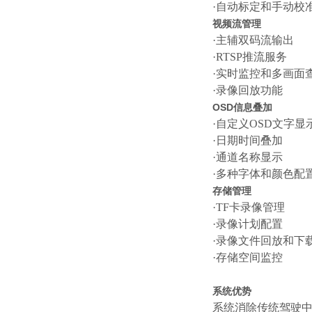
·自动标定和手动校
视频流管理
·
主辅双码流输出
·
RTSP推流服务
·实时监控和多画面
·录像回放功能
OSD信息叠加
·自定义OSD文字显
·日期时间叠加
·
通道名称显示
·
多种字体和颜色配
存储管理
·TF卡录像管理
·
录像计划配置
·
录像文件回放和下
·
存储空间监控
系统优势
系统消除传统驾驶