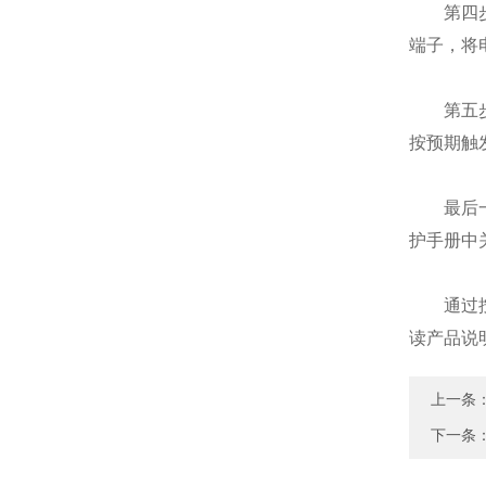
第四步，
端子，将
第五步，
按预期触
最后一步
护手册中
通过按照
读产品说
上一条
下一条